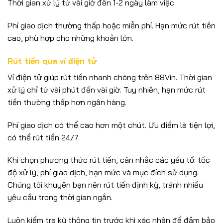
Thời gian xử lý từ vài giờ đến 1-2 ngày làm việc.
Phí giao dịch thường thấp hoặc miễn phí. Hạn mức rút tiền
cao, phù hợp cho những khoản lớn.
Rút tiền qua ví điện tử
Ví điện tử giúp rút tiền nhanh chóng trên 88Vin. Thời gian
xử lý chỉ từ vài phút đến vài giờ. Tuy nhiên, hạn mức rút
tiền thường thấp hơn ngân hàng.
Phí giao dịch có thể cao hơn một chút. Ưu điểm là tiện lợi,
có thể rút tiền 24/7.
Khi chọn phương thức rút tiền, cân nhắc các yếu tố: tốc
độ xử lý, phí giao dịch, hạn mức và mục đích sử dụng.
Chúng tôi khuyên bạn nên rút tiền định kỳ, tránh nhiều
yêu cầu trong thời gian ngắn.
Luôn kiểm tra kỹ thông tin trước khi xác nhận để đảm bảo