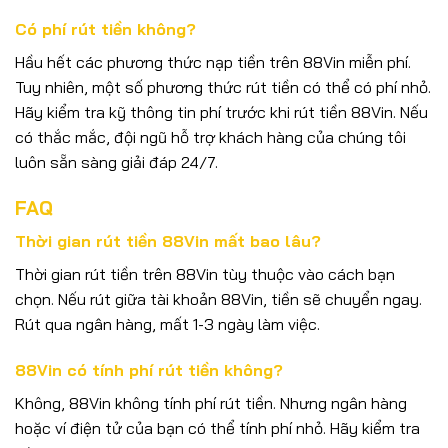
Có phí rút tiền không?
Hầu hết các phương thức nạp tiền trên 88Vin miễn phí.
Tuy nhiên, một số phương thức rút tiền có thể có phí nhỏ.
Hãy kiểm tra kỹ thông tin phí trước khi rút tiền 88Vin. Nếu
có thắc mắc, đội ngũ hỗ trợ khách hàng của chúng tôi
luôn sẵn sàng giải đáp 24/7.
FAQ
Thời gian rút tiền 88Vin mất bao lâu?
Thời gian rút tiền trên 88Vin tùy thuộc vào cách bạn
chọn. Nếu rút giữa tài khoản 88Vin, tiền sẽ chuyển ngay.
Rút qua ngân hàng, mất 1-3 ngày làm việc.
88Vin có tính phí rút tiền không?
Không, 88Vin không tính phí rút tiền. Nhưng ngân hàng
hoặc ví điện tử của bạn có thể tính phí nhỏ. Hãy kiểm tra