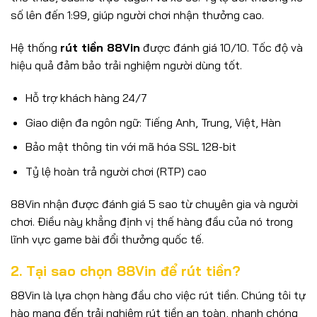
số lên đến 1:99, giúp người chơi nhận thưởng cao.
Hệ thống
rút tiền 88Vin
được đánh giá 10/10. Tốc độ và
hiệu quả đảm bảo trải nghiệm người dùng tốt.
Hỗ trợ khách hàng 24/7
Giao diện đa ngôn ngữ: Tiếng Anh, Trung, Việt, Hàn
Bảo mật thông tin với mã hóa SSL 128-bit
Tỷ lệ hoàn trả người chơi (RTP) cao
88Vin nhận được đánh giá 5 sao từ chuyên gia và người
chơi. Điều này khẳng định vị thế hàng đầu của nó trong
lĩnh vực game bài đổi thưởng quốc tế.
2. Tại sao chọn 88Vin để rút tiền?
88Vin là lựa chọn hàng đầu cho việc rút tiền. Chúng tôi tự
hào mang đến trải nghiệm rút tiền an toàn, nhanh chóng