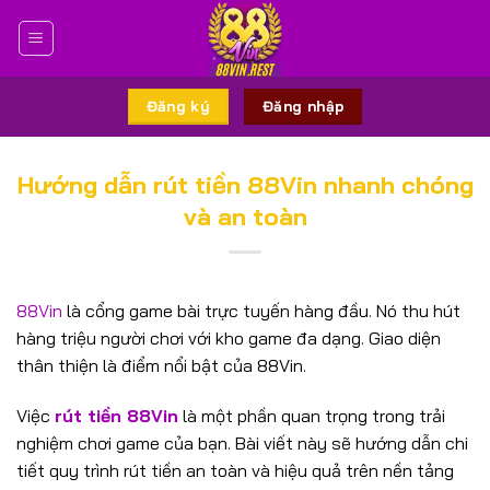
Bỏ
qua
nội
dung
Đăng ký
Đăng nhập
Hướng dẫn rút tiền 88Vin nhanh chóng
và an toàn
88Vin
là cổng game bài trực tuyến hàng đầu. Nó thu hút
hàng triệu người chơi với kho game đa dạng. Giao diện
thân thiện là điểm nổi bật của 88Vin.
Việc
rút tiền 88Vin
là một phần quan trọng trong trải
nghiệm chơi game của bạn. Bài viết này sẽ hướng dẫn chi
tiết quy trình rút tiền an toàn và hiệu quả trên nền tảng