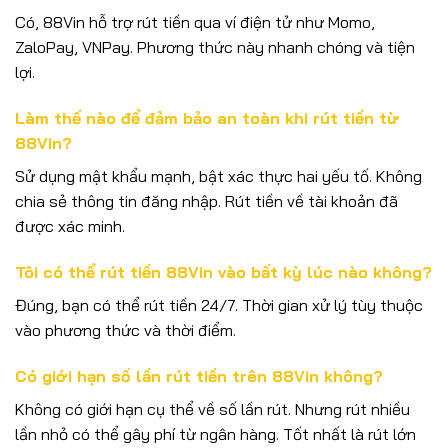
Có, 88Vin hỗ trợ rút tiền qua ví điện tử như Momo,
ZaloPay, VNPay. Phương thức này nhanh chóng và tiện
lợi.
Làm thế nào để đảm bảo an toàn khi rút tiền từ
88Vin?
Sử dụng mật khẩu mạnh, bật xác thực hai yếu tố. Không
chia sẻ thông tin đăng nhập. Rút tiền về tài khoản đã
được xác minh.
Tôi có thể rút tiền 88Vin vào bất kỳ lúc nào không?
Đúng, bạn có thể rút tiền 24/7. Thời gian xử lý tùy thuộc
vào phương thức và thời điểm.
Có giới hạn số lần rút tiền trên 88Vin không?
Không có giới hạn cụ thể về số lần rút. Nhưng rút nhiều
lần nhỏ có thể gây phí từ ngân hàng. Tốt nhất là rút lớn