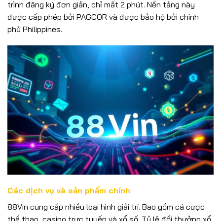
trình đăng ký đơn giản, chỉ mất 2 phút. Nền tảng này
được cấp phép bởi PAGCOR và được bảo hộ bởi chính
phủ Philippines.
Các dịch vụ và sản phẩm chính
88Vin cung cấp nhiều loại hình giải trí. Bao gồm cá cược
thể thao, casino trực tuyến và xổ số. Tỷ lệ đổi thưởng xổ