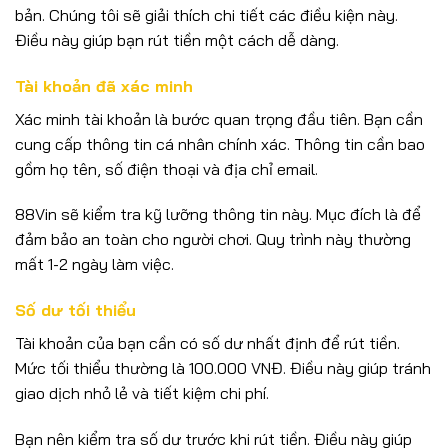
bản. Chúng tôi sẽ giải thích chi tiết các điều kiện này.
Điều này giúp bạn rút tiền một cách dễ dàng.
Tài khoản đã xác minh
Xác minh tài khoản là bước quan trọng đầu tiên. Bạn cần
cung cấp thông tin cá nhân chính xác. Thông tin cần bao
gồm họ tên, số điện thoại và địa chỉ email.
88Vin sẽ kiểm tra kỹ lưỡng thông tin này. Mục đích là để
đảm bảo an toàn cho người chơi. Quy trình này thường
mất 1-2 ngày làm việc.
Số dư tối thiểu
Tài khoản của bạn cần có số dư nhất định để rút tiền.
Mức tối thiểu thường là 100.000 VNĐ. Điều này giúp tránh
giao dịch nhỏ lẻ và tiết kiệm chi phí.
Bạn nên kiểm tra số dư trước khi rút tiền. Điều này giúp