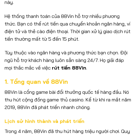
này.
Hệ thống thanh toán của 88Vin hỗ trợ nhiều phương
thức. Bạn có thể rút tiền qua chuyển khoản ngân hàng, ví
điện tử và thẻ cào điện thoại. Thời gian xử lý giao dịch rút
tiền thường mất từ 5 đến 15 phút.
Tùy thuộc vào ngân hàng và phương thức bạn chọn. Đội
ngũ hỗ trợ khách hàng luôn sẵn sàng 24/7. Họ giải đáp
mọi thắc mắc về việc
rút tiền 88Vin
.
1. Tổng quan về 88Vin
88Vin là cổng game bài đổi thưởng quốc tế hàng đầu. Nó
thu hút cộng đồng game thủ casino. Kể từ khi ra mắt năm
2019, 88Vin đã phát triển nhanh chóng.
Lịch sử hình thành và phát triển
Trong 4 năm, 88Vin đã thu hút hàng triệu người chơi. Quy